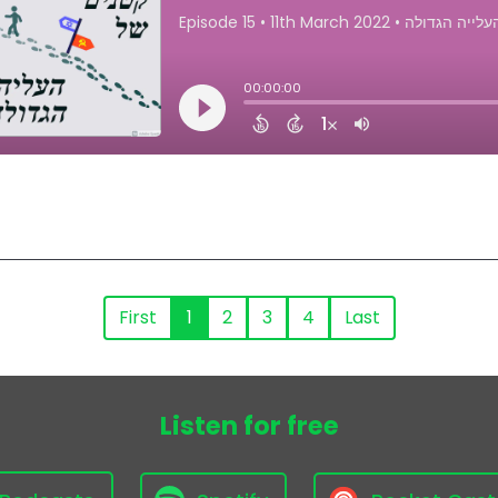
First
1
2
3
4
Last
Listen for free