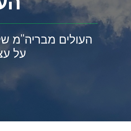
העל
על עצ