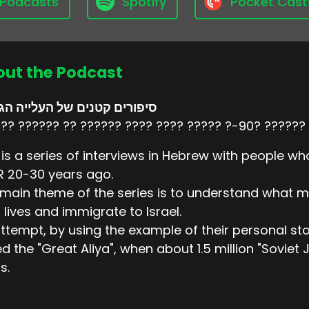
 Podcasts
Spotify
Pocket Cast
ut the Podcast
סיפורים קטנים של העלייה הג
?? ?????? ?? ?????? ???? ???? ????? ?-90? ??????
 is a series of interviews in Hebrew with people w
 20-30 years ago.
main theme of the series is to understand what 
r lives and immigrate to Israel.
ttempt, by using the example of their personal st
ed the "Great Aliya", when about 1.5 million "Soviet
s.