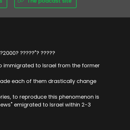
s
The podcast site
 ?2000? ?????"? ?????
ho immigrated to Israel from the former
made each of them drastically change
ories, to reproduce this phenomenon is
 Jews" emigrated to Israel within 2-3