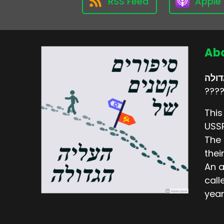
RSS Feed
Apple
Abo
דולה
????
This
USSR
The 
thei
An a
call
year